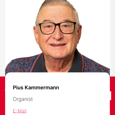
Wir verwenden Cookies, um unsere Website
Pius Kammermann
nutzerfreundlich und zuverlässig bereitstellen zu
können, unter anderem durch Erfolgs- und
Ok
Organist
Reichweitenmessung. Weitere Informationen
finden Sie in unserer
Datenschutzerklärung
.
E-Mail